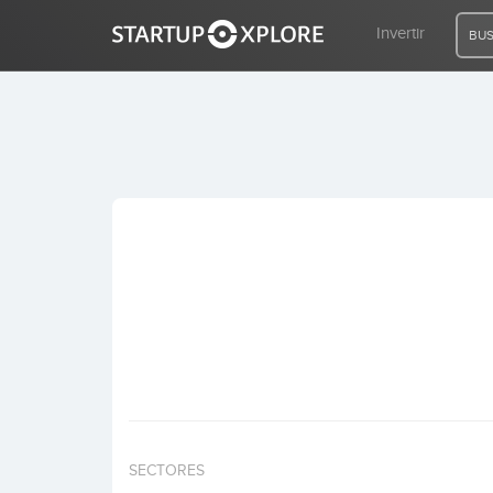
Invertir
BUS
BUSCO FINANCIACIÓN
REGISTRO
ACCESO
Inicio
Invertir
SECTORES