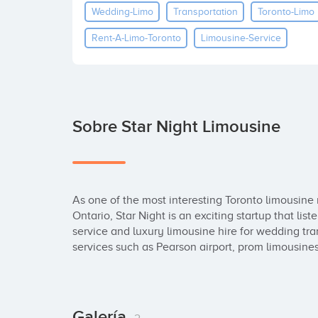
Wedding-Limo
Transportation
Toronto-Limo
Rent-A-Limo-Toronto
Limousine-Service
Sobre Star Night Limousine
As one of the most interesting Toronto limousine 
Ontario, Star Night is an exciting startup that list
service and luxury limousine hire for wedding tran
services such as Pearson airport, prom limousine
Galería