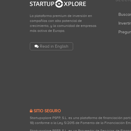
Busca
La plataforma premium de inversión en
compañías con alto potencial de
Inverti
crecimiento, y la comunidad de empresas
más activa de Europa.
Pregu
Read in English
SITIO SEGURO
Startupxplore PSFP, S.L. es una plataforma de financiación part
18) conforme a la Ley 5/2015 de Fomento de la Financiación Em
Startupxplore PSFP, S.L. es un Proveedor de Servicios de Finan