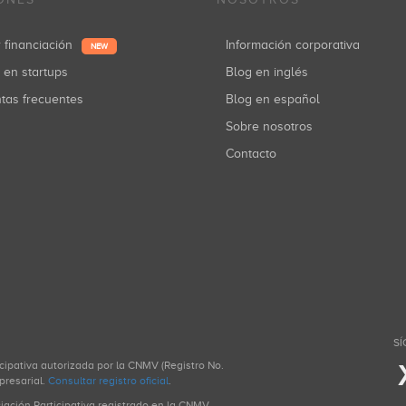
r financiación
Información corporativa
NEW
r en startups
Blog en inglés
ntas frecuentes
Blog en español
Sobre nosotros
Contacto
SÍ
icipativa autorizada por la CNMV (Registro No.
presarial.
Consultar registro oficial
.
ciación Participativa registrado en la CNMV