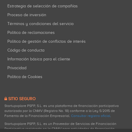
Estrategia de selección de compañías
Proceso de inversión
Términos y condiciones del servicio
Política de reclamaciones
Política de gestión de conflictos de interés
Código de conducta
Información básica para el cliente
Privacidad
Política de Cookies
SITIO SEGURO
Startupxplore PSFP, S.L. es una plataforma de financiación participativa
autorizada por la CNMV (Registro No. 18) conforme a la Ley 5/2015 de
Fomento de la Financiación Empresarial.
Consultar registro oficial
.
Startupxplore PSFP, S.L. es un Proveedor de Servicios de Financiación
Participativa registrado en la CNMV para actividades de financiación