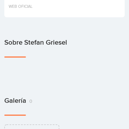
Invertir
WEB OFICIAL
Sobre Stefan Griesel
Galería
0