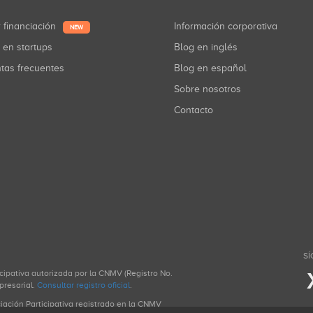
r financiación
Información corporativa
NEW
r en startups
Blog en inglés
ntas frecuentes
Blog en español
Sobre nosotros
Contacto
SÍ
icipativa autorizada por la CNMV (Registro No.
presarial.
Consultar registro oficial
.
ciación Participativa registrado en la CNMV