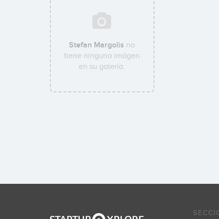
Stefan Margolis
no
tiene ninguna imágen
en su galería.
SECCI