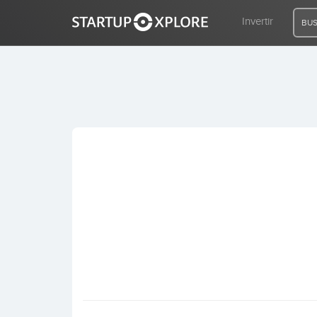
Invertir
BUS
BUSCO FINANCIACIÓN
REGISTRO
ACCESO
Inicio
Invertir