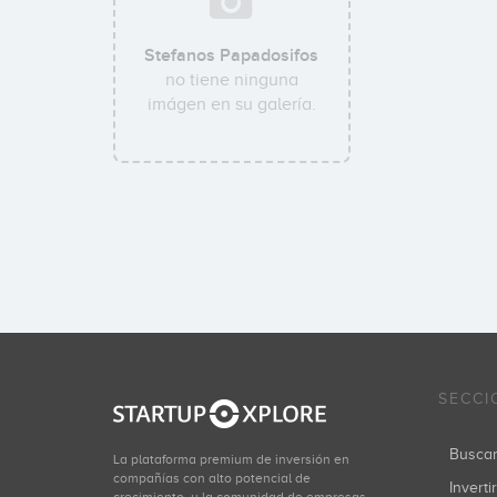
Stefanos Papadosifos
no tiene ninguna
imágen en su galería.
SECCI
Busca
La plataforma premium de inversión en
compañías con alto potencial de
Inverti