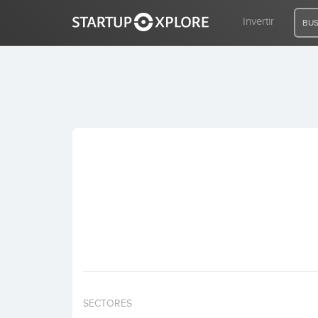
Invertir
BUS
BUSCO FINANCIACIÓN
REGISTRO
ACCESO
Inicio
Invertir
SECTORES