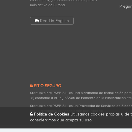
crecimiento, y la comunidad de empresas
más activa de Europa.
Pregu
Read in English
SITIO SEGURO
Startupxplore PSFP, S.L. es una plataforma de financiación part
18) conforme a la Ley 5/2015 de Fomento de la Financiación Em
Startupxplore PSFP, S.L. es un Proveedor de Servicios de Finan
para actividades de financiación participativa.
Política de Cookies
Utilizamos cookies propias y de t
consideramos que acepta su uso.