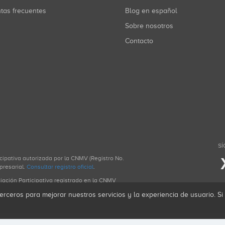
ntas frecuentes
Blog en español
Sobre nosotros
Contacto
SÍ
icipativa autorizada por la CNMV (Registro No.
presarial.
Consultar registro oficial
.
ciación Participativa registrado en la CNMV
erceros para mejorar nuestros servicios y la experiencia de usuario. S