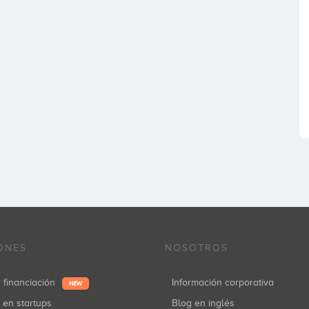
ONES
NOSOTROS
r financiación
Información corporativa
NEW
r en startups
Blog en inglés