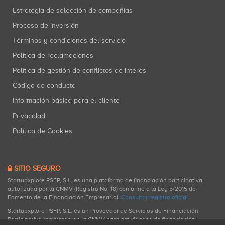
Estrategia de selección de compañías
Proceso de inversión
Términos y condiciones del servicio
Política de reclamaciones
Política de gestión de conflictos de interés
Código de conducta
Información básica para el cliente
Privacidad
Política de Cookies
SITIO SEGURO
Startupxplore PSFP, S.L. es una plataforma de financiación participativa
autorizada por la CNMV (Registro No. 18) conforme a la Ley 5/2015 de
Fomento de la Financiación Empresarial.
Consultar registro oficial
.
Startupxplore PSFP, S.L. es un Proveedor de Servicios de Financiación
Participativa registrado en la CNMV para actividades de financiación