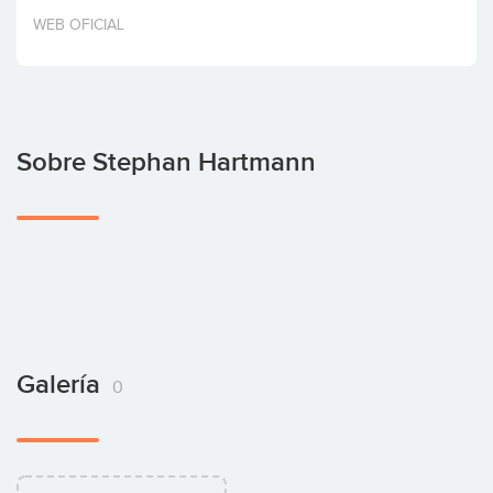
Invertir
WEB OFICIAL
Sobre Stephan Hartmann
Galería
0