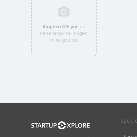
Stephen O'Flynn
no
tiene ninguna imágen
en su galería.
SECCI
Busca