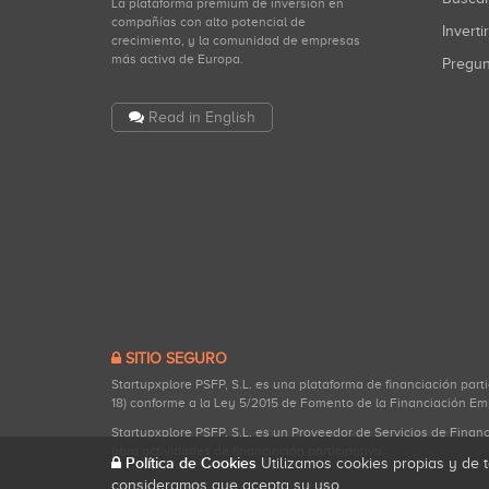
La plataforma premium de inversión en
compañías con alto potencial de
Inverti
crecimiento, y la comunidad de empresas
más activa de Europa.
Pregu
Read in English
SITIO SEGURO
Startupxplore PSFP, S.L. es una plataforma de financiación part
18) conforme a la Ley 5/2015 de Fomento de la Financiación Em
Startupxplore PSFP, S.L. es un Proveedor de Servicios de Finan
para actividades de financiación participativa.
Política de Cookies
Utilizamos cookies propias y de t
consideramos que acepta su uso.