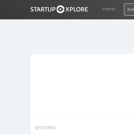
Invertir
BUS
BUSCO FINANCIACIÓN
REGISTRO
ACCESO
Inicio
Invertir
SECTORES