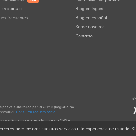
NEW
r en startups
Blog en inglés
ntas frecuentes
Blog en español
Sobre nosotros
Contacto
SÍ
icipativa autorizada por la CNMV (Registro No.
presarial.
Consultar registro oficial
.
ciación Participativa registrado en la CNMV
erceros para mejorar nuestros servicios y la experiencia de usuario. S