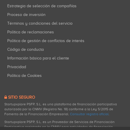
Estrategia de selección de compañías
Proceso de inversión
Términos y condiciones del servicio
Política de reclamaciones
Política de gestión de conflictos de interés
Código de conducta
Información básica para el cliente
Privacidad
Política de Cookies
SITIO SEGURO
Startupxplore PSFP, S.L. es una plataforma de financiación participativa
autorizada por la CNMV (Registro No. 18) conforme a la Ley 5/2015 de
Fomento de la Financiación Empresarial.
Consultar registro oficial
.
Startupxplore PSFP, S.L. es un Proveedor de Servicios de Financiación
Participativa registrado en la CNMV para actividades de financiación