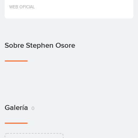
Invertir
WEB OFICIAL
Sobre Stephen Osore
Galería
0