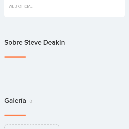
Invertir
WEB OFICIAL
Sobre Steve Deakin
Galería
0