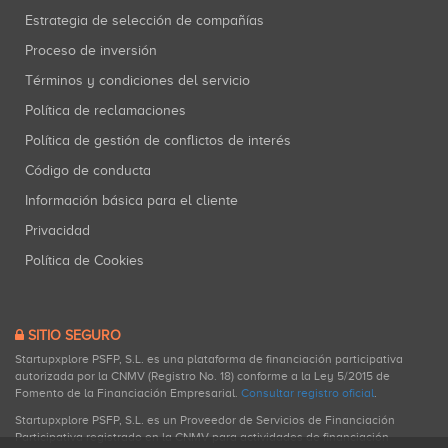
Estrategia de selección de compañías
Proceso de inversión
Términos y condiciones del servicio
Política de reclamaciones
Política de gestión de conflictos de interés
Código de conducta
Información básica para el cliente
Privacidad
Política de Cookies
SITIO SEGURO
Startupxplore PSFP, S.L. es una plataforma de financiación participativa
autorizada por la CNMV (Registro No. 18) conforme a la Ley 5/2015 de
Fomento de la Financiación Empresarial.
Consultar registro oficial
.
Startupxplore PSFP, S.L. es un Proveedor de Servicios de Financiación
Participativa registrado en la CNMV para actividades de financiación