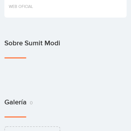
Invertir
WEB OFICIAL
Sobre Sumit Modi
Galería
0