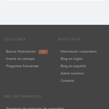
SECCIONES
NOSOTROS
Buscar financiación
Información corporativa
NEW
Invertir en startups
Blog en inglés
Preguntas frecuentes
Blog en español
Sobre nosotros
Contacto
MÁS INFORMACIÓN
Estrategia de selección de compañías