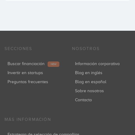
SECCIONES
NOSOTROS
Buscar financiación
Información corporativa
NEW
Invertir en startups
Blog en inglés
Preguntas frecuentes
Blog en español
Sobre nosotros
Contacto
MÁS INFORMACIÓN
Estrategia de selección de compañías