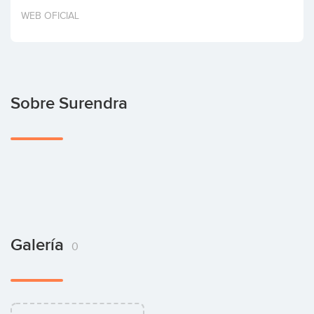
Invertir
WEB OFICIAL
Sobre Surendra
Galería
0