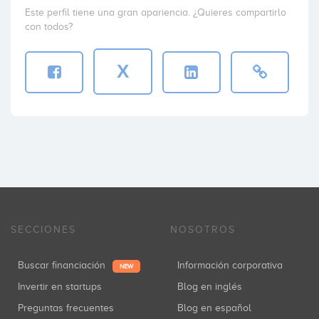
Este perfil tiene una gran apariencia. ¿Quieres compartirlo
con todos?
X
SECCIONES
NOSOTROS
Buscar financiación
Información corporativa
NEW
Invertir en startups
Blog en inglés
Preguntas frecuentes
Blog en español