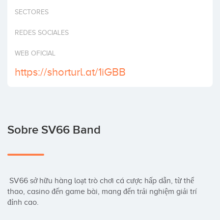
Invertir
SECTORES
REDES SOCIALES
WEB OFICIAL
https://shorturl.at/1iGBB
Sobre SV66 Band
 SV66 sở hữu hàng loạt trò chơi cá cược hấp dẫn, từ thể 
thao, casino đến game bài, mang đến trải nghiệm giải trí 
đỉnh cao.