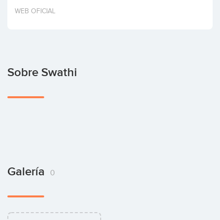
Invertir
WEB OFICIAL
Sobre Swathi
Galería
0