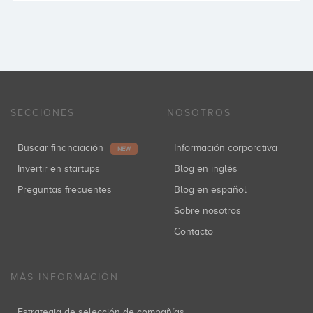
SECCIONES
NOSOTROS
Buscar financiación
Información corporativa
NEW
Invertir en startups
Blog en inglés
Preguntas frecuentes
Blog en español
Sobre nosotros
Contacto
MÁS INFORMACIÓN
Estrategia de selección de compañías