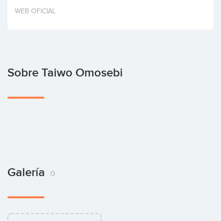
Invertir
WEB OFICIAL
Sobre Taiwo Omosebi
Galería
0