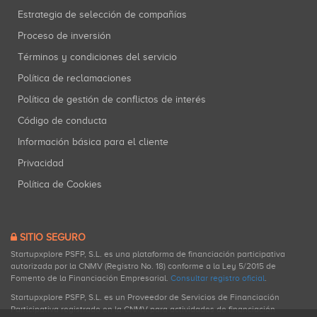
Estrategia de selección de compañías
Proceso de inversión
Términos y condiciones del servicio
Política de reclamaciones
Política de gestión de conflictos de interés
Código de conducta
Información básica para el cliente
Privacidad
Política de Cookies
SITIO SEGURO
Startupxplore PSFP, S.L. es una plataforma de financiación participativa
autorizada por la CNMV (Registro No. 18) conforme a la Ley 5/2015 de
Fomento de la Financiación Empresarial.
Consultar registro oficial
.
Startupxplore PSFP, S.L. es un Proveedor de Servicios de Financiación
Participativa registrado en la CNMV para actividades de financiación