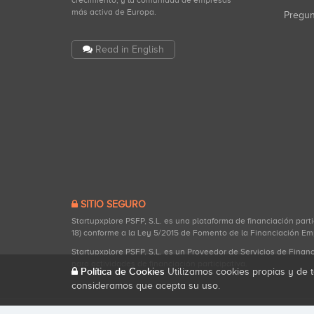
crecimiento, y la comunidad de empresas
más activa de Europa.
Pregu
Read in English
SITIO SEGURO
Startupxplore PSFP, S.L. es una plataforma de financiación part
18) conforme a la Ley 5/2015 de Fomento de la Financiación Em
Startupxplore PSFP, S.L. es un Proveedor de Servicios de Finan
para actividades de financiación participativa.
Política de Cookies
Utilizamos cookies propias y de t
consideramos que acepta su uso.