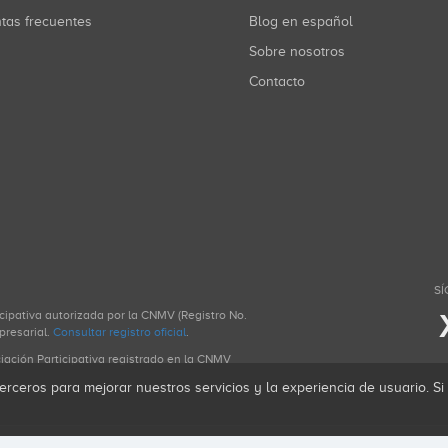
ntas frecuentes
Blog en español
Sobre nosotros
Contacto
SÍ
icipativa autorizada por la CNMV (Registro No.
presarial.
Consultar registro oficial
.
ciación Participativa registrado en la CNMV
erceros para mejorar nuestros servicios y la experiencia de usuario. S