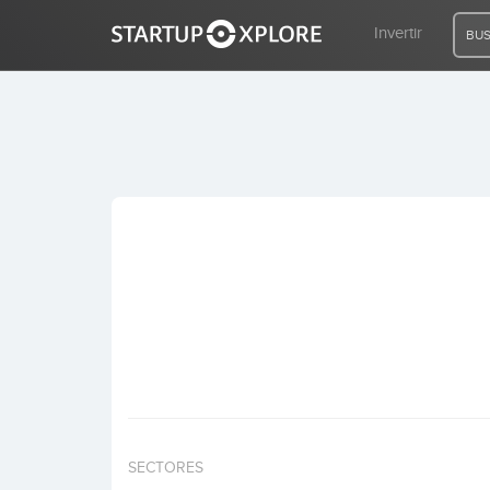
Invertir
BUS
BUSCO FINANCIACIÓN
REGISTRO
ACCESO
Inicio
Invertir
SECTORES