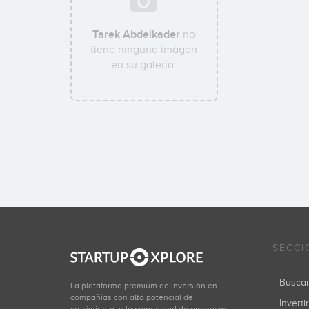
Tarek Abdelkader
no
tiene ninguna imágen
en su galería.
SECCI
Busca
La plataforma premium de inversión en
compañías con alto potencial de
Inverti