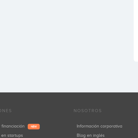
ONES
NOSOTROS
r financiación
Información corporativa
NEW
r en startups
Blog en inglés