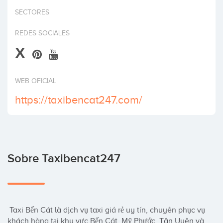
Invertir
SECTORES
REDES SOCIALES
X
WEB OFICIAL
https://taxibencat247.com/
Sobre Taxibencat247
 Taxi Bến Cát là dịch vụ taxi giá rẻ uy tín, chuyên phục vụ 
khách hàng tại khu vực Bến Cát, Mỹ Phước, Tân Uyên và 