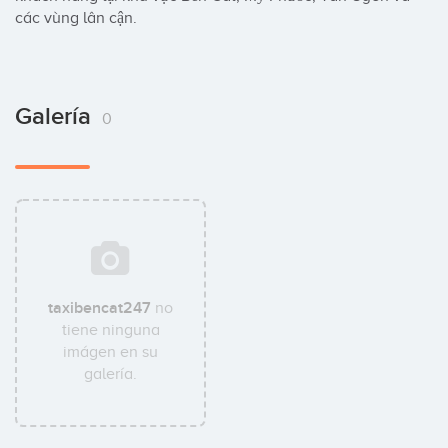
các vùng lân cận.
Galería
0
taxibencat247
no
tiene ninguna
imágen en su
galería.