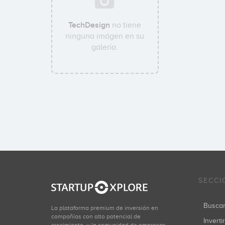
TechDesign
no tiene
ninguna imágen en su
galería.
SECCI
Busca
La plataforma premium de inversión en
compañías con alto potencial de
Inverti