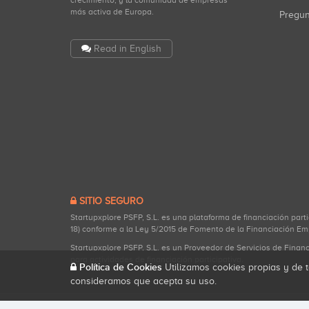
crecimiento, y la comunidad de empresas
más activa de Europa.
Pregu
Read in English
SITIO SEGURO
Startupxplore PSFP, S.L. es una plataforma de financiación part
18) conforme a la Ley 5/2015 de Fomento de la Financiación Em
Startupxplore PSFP, S.L. es un Proveedor de Servicios de Finan
para actividades de financiación participativa.
Política de Cookies
Utilizamos cookies propias y de t
consideramos que acepta su uso.