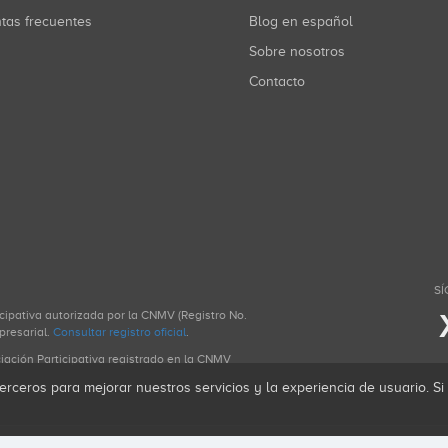
ntas frecuentes
Blog en español
Sobre nosotros
Contacto
SÍ
icipativa autorizada por la CNMV (Registro No.
presarial.
Consultar registro oficial
.
ciación Participativa registrado en la CNMV
erceros para mejorar nuestros servicios y la experiencia de usuario. S