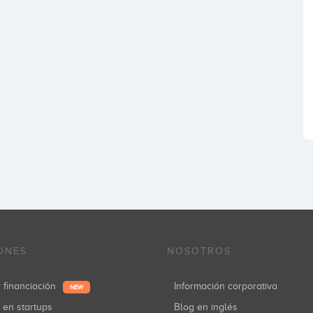
ONES
NOSOTROS
r financiación
Información corporativa
NEW
r en startups
Blog en inglés