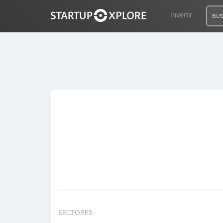
Invertir
BUS
BUSCO FINANCIACIÓN
REGISTRO
ACCESO
Inicio
Invertir
SECTORES