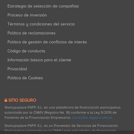
Estrategia de selección de compañías
Proceso de inversión
Términos y condiciones del servicio
Política de reclamaciones
Política de gestión de conflictos de interés
Código de conducta
Información básica para el cliente
Privacidad
Política de Cookies
SITIO SEGURO
Startupxplore PSFP, S.L. es una plataforma de financiación participativa
autorizada por la CNMV (Registro No. 18) conforme a la Ley 5/2015 de
Fomento de la Financiación Empresarial.
Consultar registro oficial
.
Startupxplore PSFP, S.L. es un Proveedor de Servicios de Financiación
Participativa registrado en la CNMV para actividades de financiación