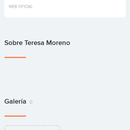
Invertir
WEB OFICIAL
Sobre Teresa Moreno
Galería
0