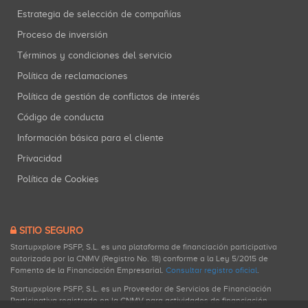
Estrategia de selección de compañías
Proceso de inversión
Términos y condiciones del servicio
Política de reclamaciones
Política de gestión de conflictos de interés
Código de conducta
Información básica para el cliente
Privacidad
Política de Cookies
SITIO SEGURO
Startupxplore PSFP, S.L. es una plataforma de financiación participativa
autorizada por la CNMV (Registro No. 18) conforme a la Ley 5/2015 de
Fomento de la Financiación Empresarial.
Consultar registro oficial
.
Startupxplore PSFP, S.L. es un Proveedor de Servicios de Financiación
Participativa registrado en la CNMV para actividades de financiación