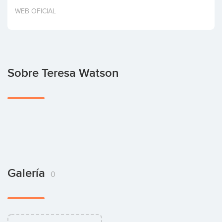
Invertir
WEB OFICIAL
Sobre Teresa Watson
Galería
0