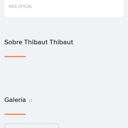
Invertir
WEB OFICIAL
Sobre Thibaut Thibaut
Galería
0