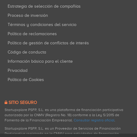
Estrategia de selección de compañías
Proceso de inversión
Términos y condiciones del servicio
Política de reclamaciones
Política de gestión de conflictos de interés
Código de conducta
Información básica para el cliente
Privacidad
Política de Cookies
SITIO SEGURO
Startupxplore PSFP, S.L. es una plataforma de financiación participativa
autorizada por la CNMV (Registro No. 18) conforme a la Ley 5/2015 de
Fomento de la Financiación Empresarial.
Consultar registro oficial
.
Startupxplore PSFP, S.L. es un Proveedor de Servicios de Financiación
Participativa registrado en la CNMV para actividades de financiación