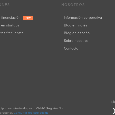
ONES
NOSOTROS
r financiación
Información corporativa
NEW
r en startups
Blog en inglés
ntas frecuentes
Blog en español
Sobre nosotros
Contacto
SÍ
icipativa autorizada por la CNMV (Registro No.
presarial.
Consultar registro oficial
.