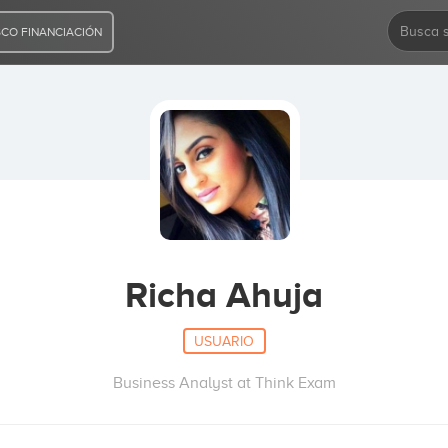
CO FINANCIACIÓN
Richa Ahuja
USUARIO
Business Analyst at Think Exam