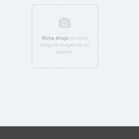
Richa Ahuja
no tiene
ninguna imágen en su
galería.