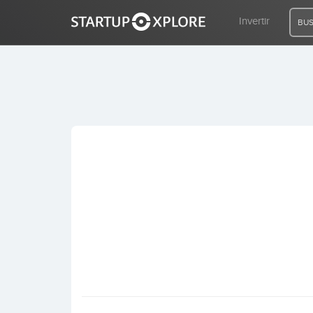
Invertir
BUS
BUSCO FINANCIACIÓN
REGISTRO
ACCESO
Inicio
Invertir