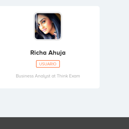
Richa Ahuja
USUARIO
Business Analyst at Think Exam