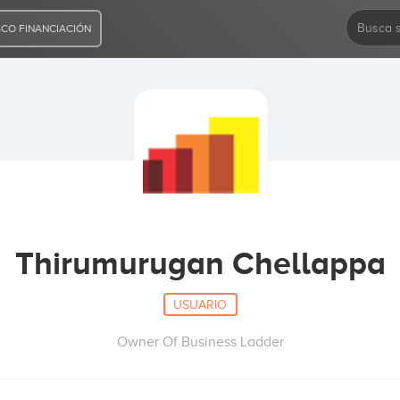
CO FINANCIACIÓN
Thirumurugan Chellappa
USUARIO
Owner Of Business Ladder