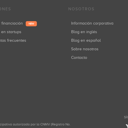
ONES
NOSOTROS
r financiación
Información corporativa
NEW
r en startups
Blog en inglés
ntas frecuentes
Blog en español
Sobre nosotros
Contacto
SÍ
icipativa autorizada por la CNMV (Registro No.