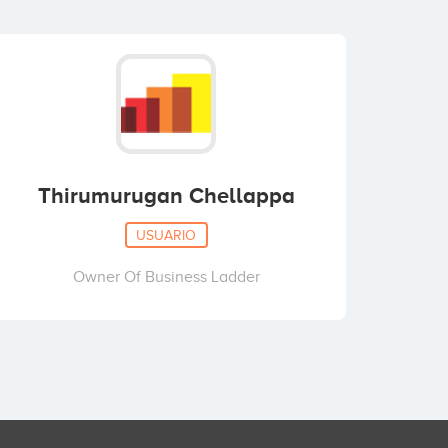
Thirumurugan Chellappa
USUARIO
Owner Of Business Ladder