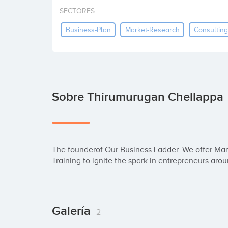
SECTORES
Business-Plan
Market-Research
Consulting
Sobre Thirumurugan Chellappa
The founderof Our Business Ladder. We offer Mark
Training to ignite the spark in entrepreneurs aro
Galería
2