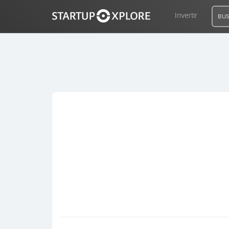
Invertir
BUS
BUSCO FINANCIACIÓN
REGISTRO
ACCESO
Inicio
Invertir