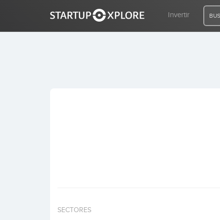
Invertir
BUS
BUSCO FINANCIACIÓN
REGISTRO
ACCESO
Inicio
Invertir
SECTORES