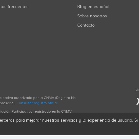
ntas frecuentes
Blog en español
Sobre nosotros
Contacto
SÍ
icipativa autorizada por la CNMV (Registro No.
presarial.
Consultar registro oficial
.
ciación Participativa registrado en la CNMV
erceros para mejorar nuestros servicios y la experiencia de usuario. S