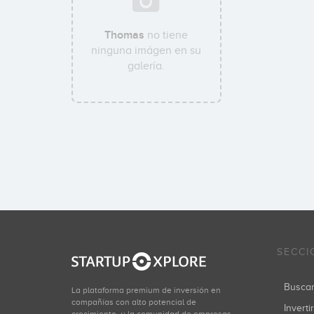
Thomas
no tiene
ninguna imágen en su
galería.
SECCI
Busca
La plataforma premium de inversión en
compañías con alto potencial de
Inverti