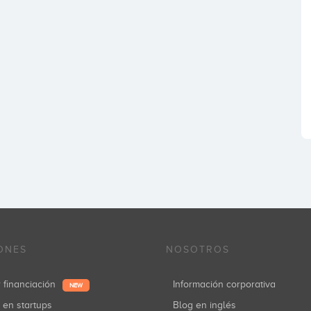
ONES
NOSOTROS
r financiación
Información corporativa
NEW
r en startups
Blog en inglés