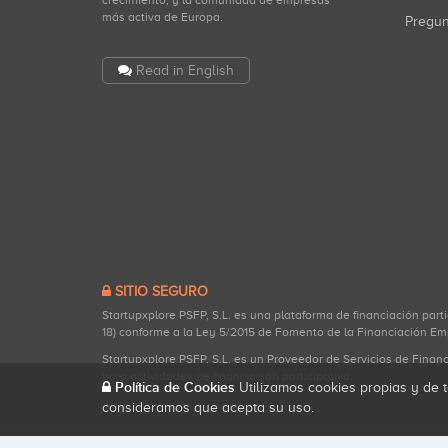
crecimiento, y la comunidad de empresas
más activa de Europa.
Pregu
Read in English
SITIO SEGURO
Startupxplore PSFP, S.L. es una plataforma de financiación part
18) conforme a la Ley 5/2015 de Fomento de la Financiación Em
Startupxplore PSFP, S.L. es un Proveedor de Servicios de Finan
para actividades de financiación participativa.
Política de Cookies
Utilizamos cookies propias y de t
consideramos que acepta su uso.