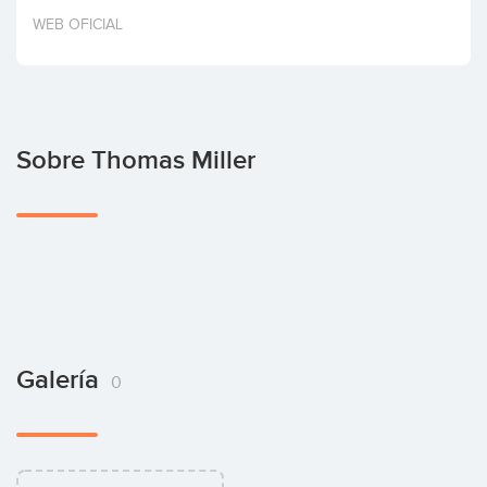
Invertir
WEB OFICIAL
Sobre Thomas Miller
Galería
0