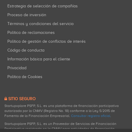
Estrategia de selección de compañías
Proceso de inversión
Términos y condiciones del servicio
Política de reclamaciones
Política de gestión de conflictos de interés
Código de conducta
Información básica para el cliente
Privacidad
Política de Cookies
SITIO SEGURO
Startupxplore PSFP, S.L. es una plataforma de financiación participativa
autorizada por la CNMV (Registro No. 18) conforme a la Ley 5/2015 de
Fomento de la Financiación Empresarial.
Consultar registro oficial
.
Startupxplore PSFP, S.L. es un Proveedor de Servicios de Financiación
Participativa registrado en la CNMV para actividades de financiación