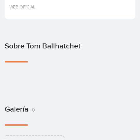
Invertir
WEB OFICIAL
Sobre Tom Ballhatchet
Galería
0