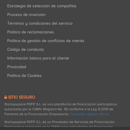
Estrategia de selección de compañías
Proceso de inversión
Términos y condiciones del servicio
Política de reclamaciones
Política de gestión de conflictos de interés
Código de conducta
Información básica para el cliente
Privacidad
Política de Cookies
SITIO SEGURO
Startupxplore PSFP, S.L. es una plataforma de financiación participativa
autorizada por la CNMV (Registro No. 18) conforme a la Ley 5/2015 de
Fomento de la Financiación Empresarial.
Consultar registro oficial
.
Startupxplore PSFP, S.L. es un Proveedor de Servicios de Financiación
Participativa registrado en la CNMV para actividades de financiación