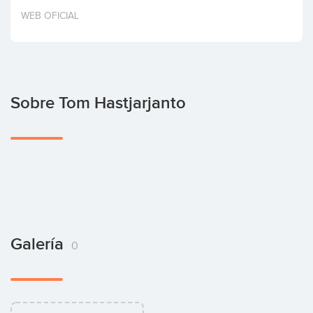
Invertir
WEB OFICIAL
Sobre Tom Hastjarjanto
Galería
0