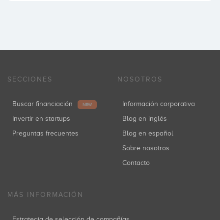
SECCIONES
NOSOTROS
Buscar financiación
Información corporativa
NEW
Invertir en startups
Blog en inglés
Preguntas frecuentes
Blog en español
Sobre nosotros
Contacto
MÁS INFORMACIÓN
Estrategia de selección de compañías