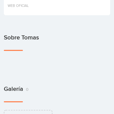
Invertir
WEB OFICIAL
Sobre Tomas
Galería
0