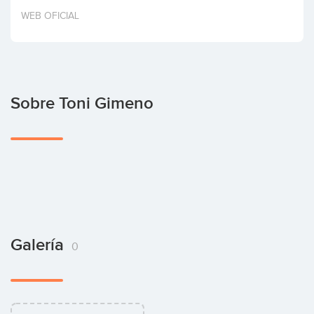
Invertir
WEB OFICIAL
Sobre Toni Gimeno
Galería
0