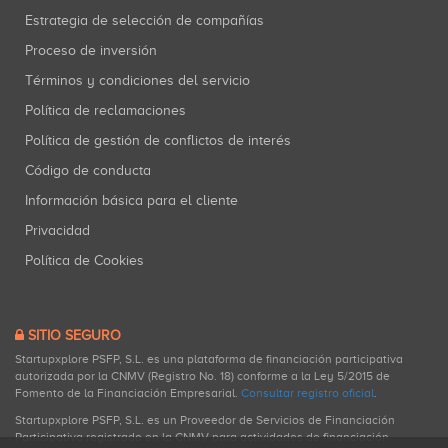
Estrategia de selección de compañías
Proceso de inversión
Términos y condiciones del servicio
Política de reclamaciones
Política de gestión de conflictos de interés
Código de conducta
Información básica para el cliente
Privacidad
Política de Cookies
SITIO SEGURO
Startupxplore PSFP, S.L. es una plataforma de financiación participativa
autorizada por la CNMV (Registro No. 18) conforme a la Ley 5/2015 de
Fomento de la Financiación Empresarial.
Consultar registro oficial
.
Startupxplore PSFP, S.L. es un Proveedor de Servicios de Financiación
Participativa registrado en la CNMV para actividades de financiación