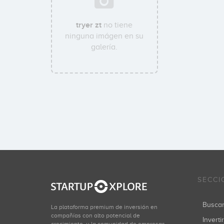
tryer zt
no tiene
ninguna imágen en su
galería.
SECCI
Busca
La plataforma premium de inversión en
compañías con alto potencial de
Inverti