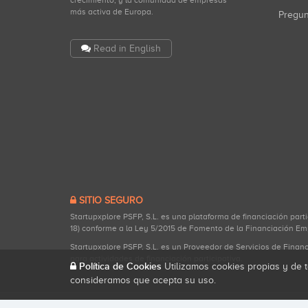
crecimiento, y la comunidad de empresas
más activa de Europa.
Pregu
Read in English
SITIO SEGURO
Startupxplore PSFP, S.L. es una plataforma de financiación part
18) conforme a la Ley 5/2015 de Fomento de la Financiación Em
Startupxplore PSFP, S.L. es un Proveedor de Servicios de Finan
para actividades de financiación participativa.
Política de Cookies
Utilizamos cookies propias y de t
consideramos que acepta su uso.