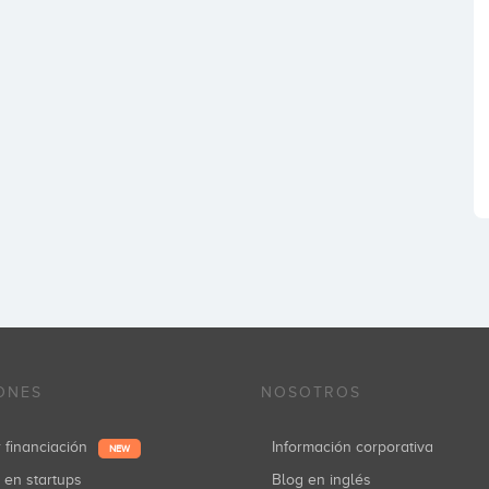
ONES
NOSOTROS
r financiación
Información corporativa
NEW
r en startups
Blog en inglés