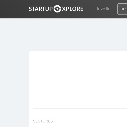
Invertir
BUS
BUSCO FINANCIACIÓN
REGISTRO
ACCESO
Inicio
Invertir
SECTORES