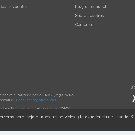
ntas frecuentes
Blog en español
Sobre nosotros
Contacto
SÍ
icipativa autorizada por la CNMV (Registro No.
presarial.
Consultar registro oficial
.
ciación Participativa registrado en la CNMV
erceros para mejorar nuestros servicios y la experiencia de usuario. S