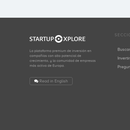
SECCI
Busca
La plataforma premium de inversión en
compañías con alto potencial de
Inverti
crecimiento, y la comunidad de empresas
más activa de Europa.
Pregu
Read in English