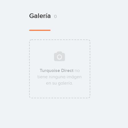
Galería
0
Turquoise Direct
no
tiene ninguna imágen
en su galería.