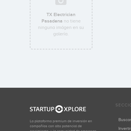
TX Electrician
Pasadena
no tiene
ninguna imágen en su
galería.
SECCI
Busca
La plataforma premium de inversión en
compañías con alto potencial de
Inverti