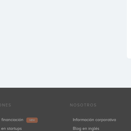
ONES
NOSOTROS
r financiación
Información corporativa
NEW
r en startups
Blog en inglés