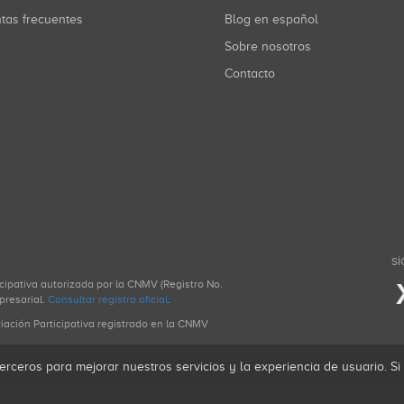
ntas frecuentes
Blog en español
Sobre nosotros
Contacto
SÍ
icipativa autorizada por la CNMV (Registro No.
presarial.
Consultar registro oficial
.
ciación Participativa registrado en la CNMV
erceros para mejorar nuestros servicios y la experiencia de usuario. S