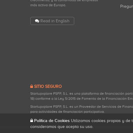
crecimiento, y la comunidad de empresas
más activa de Europa.
Pregu
Read in English
SITIO SEGURO
Startupxplore PSFP, S.L. es una plataforma de financiación part
18) conforme a la Ley 5/2015 de Fomento de la Financiación Em
Startupxplore PSFP, S.L. es un Proveedor de Servicios de Finan
para actividades de financiación participativa.
Política de Cookies
Utilizamos cookies propias y de t
consideramos que acepta su uso.