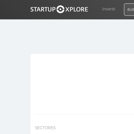
Invertir
BUS
BUSCO FINANCIACIÓN
REGISTRO
ACCESO
Inicio
Invertir
SECTORES