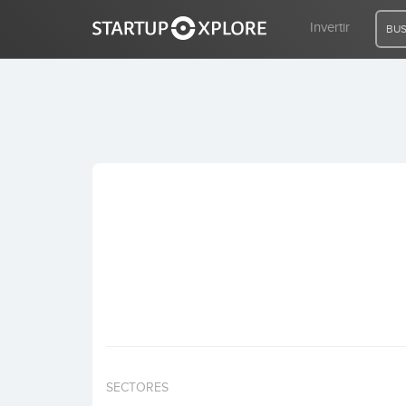
Invertir
BUS
BUSCO FINANCIACIÓN
REGISTRO
ACCESO
Inicio
Invertir
SECTORES