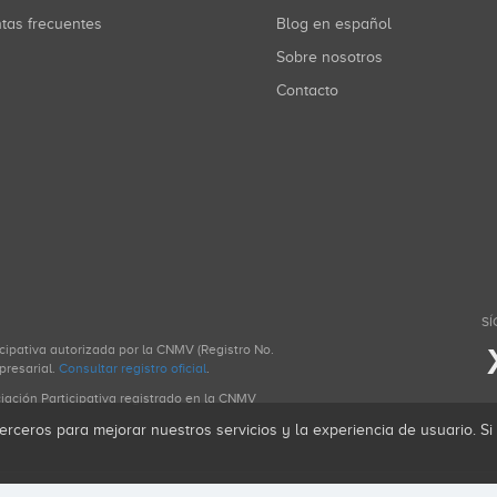
ntas frecuentes
Blog en español
Sobre nosotros
Contacto
SÍ
icipativa autorizada por la CNMV (Registro No.
presarial.
Consultar registro oficial
.
ciación Participativa registrado en la CNMV
erceros para mejorar nuestros servicios y la experiencia de usuario. S