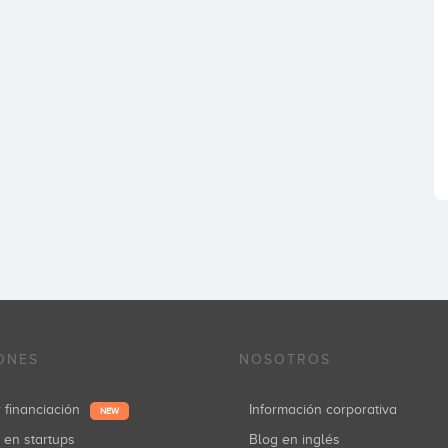
ONES
NOSOTROS
r financiación
Información corporativa
NEW
r en startups
Blog en inglés