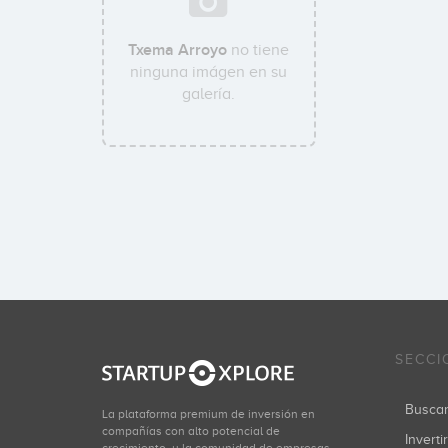
Txema Arroyo
no tiene
ninguna imágen en su
galería.
SECCI
Busca
La plataforma premium de inversión en
compañías con alto potencial de
Inverti