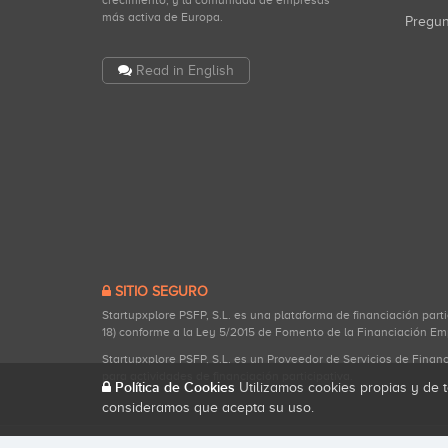
crecimiento, y la comunidad de empresas
más activa de Europa.
Pregu
Read in English
SITIO SEGURO
Startupxplore PSFP, S.L. es una plataforma de financiación part
18) conforme a la Ley 5/2015 de Fomento de la Financiación Em
Startupxplore PSFP, S.L. es un Proveedor de Servicios de Finan
para actividades de financiación participativa.
Política de Cookies
Utilizamos cookies propias y de t
consideramos que acepta su uso.