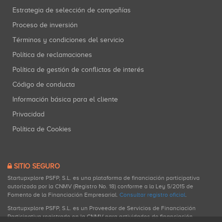
Estrategia de selección de compañías
Proceso de inversión
Términos y condiciones del servicio
Política de reclamaciones
Política de gestión de conflictos de interés
Código de conducta
Información básica para el cliente
Privacidad
Política de Cookies
SITIO SEGURO
Startupxplore PSFP, S.L. es una plataforma de financiación participativa
autorizada por la CNMV (Registro No. 18) conforme a la Ley 5/2015 de
Fomento de la Financiación Empresarial.
Consultar registro oficial
.
Startupxplore PSFP, S.L. es un Proveedor de Servicios de Financiación
Participativa registrado en la CNMV para actividades de financiación