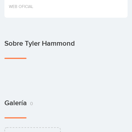
Invertir
WEB OFICIAL
Sobre Tyler Hammond
Galería
0