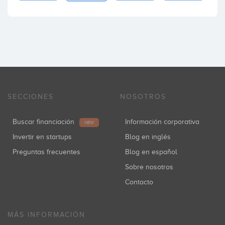
SECCIONES
NOSOTROS
Buscar financiación
Información corporativa
NEW
Invertir en startups
Blog en inglés
Preguntas frecuentes
Blog en español
Sobre nosotros
Contacto
MÁS INFORMACIÓN