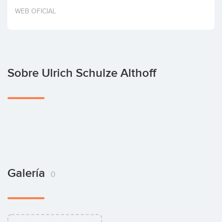
Invertir
WEB OFICIAL
Sobre Ulrich Schulze Althoff
Galería
0