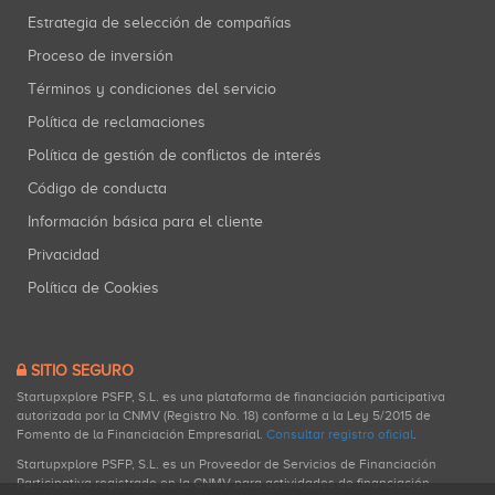
Estrategia de selección de compañías
Proceso de inversión
Términos y condiciones del servicio
Política de reclamaciones
Política de gestión de conflictos de interés
Código de conducta
Información básica para el cliente
Privacidad
Política de Cookies
SITIO SEGURO
Startupxplore PSFP, S.L. es una plataforma de financiación participativa
autorizada por la CNMV (Registro No. 18) conforme a la Ley 5/2015 de
Fomento de la Financiación Empresarial.
Consultar registro oficial
.
Startupxplore PSFP, S.L. es un Proveedor de Servicios de Financiación
Participativa registrado en la CNMV para actividades de financiación