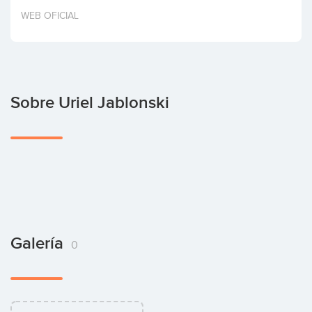
Invertir
WEB OFICIAL
Sobre Uriel Jablonski
Galería
0