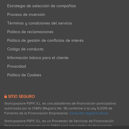
Estrategia de selección de compañías
Proceso de inversión
Términos y condiciones del servicio
Política de reclamaciones
Política de gestión de conflictos de interés
Código de conducta
Información básica para el cliente
Privacidad
Política de Cookies
SITIO SEGURO
Startupxplore PSFP, S.L. es una plataforma de financiación participativa
autorizada por la CNMV (Registro No. 18) conforme a la Ley 5/2015 de
Fomento de la Financiación Empresarial.
Consultar registro oficial
.
Startupxplore PSFP, S.L. es un Proveedor de Servicios de Financiación
Participativa registrado en la CNMV para actividades de financiación