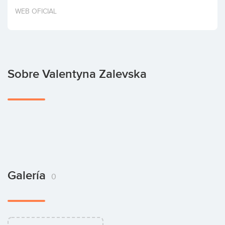
Invertir
WEB OFICIAL
Sobre Valentyna Zalevska
Galería
0