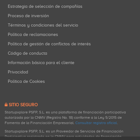
Estrategia de selección de compañías
Proceso de inversión
Términos y condiciones del servicio
Política de reclamaciones
Política de gestión de conflictos de interés
Código de conducta
Información básica para el cliente
Privacidad
Política de Cookies
SITIO SEGURO
Startupxplore PSFP, S.L. es una plataforma de financiación participativa
autorizada por la CNMV (Registro No. 18) conforme a la Ley 5/2015 de
Fomento de la Financiación Empresarial.
Consultar registro oficial
.
Startupxplore PSFP, S.L. es un Proveedor de Servicios de Financiación
Participativa registrado en la CNMV para actividades de financiación