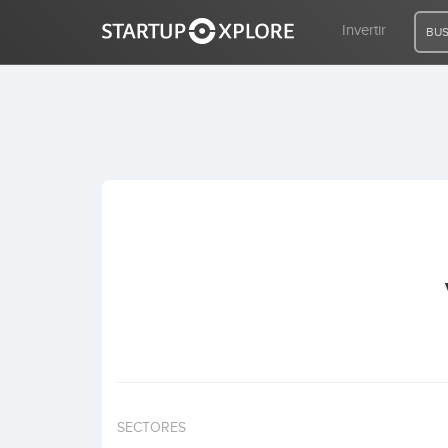
Invertir
BUS
BUSCO FINANCIACIÓN
REGISTRO
ACCESO
Inicio
Invertir
SECTORES