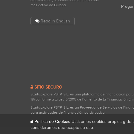
crecimiento, y la comunidad de empresas
más activa de Europa.
Pregu
Read in English
SITIO SEGURO
Startupxplore PSFP, S.L. es una plataforma de financiación part
18) conforme a la Ley 5/2015 de Fomento de la Financiación Em
Startupxplore PSFP, S.L. es un Proveedor de Servicios de Finan
para actividades de financiación participativa.
Política de Cookies
Utilizamos cookies propias y de t
consideramos que acepta su uso.