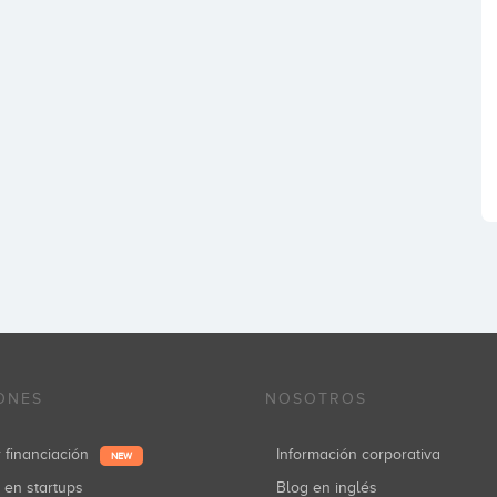
ONES
NOSOTROS
r financiación
Información corporativa
NEW
r en startups
Blog en inglés