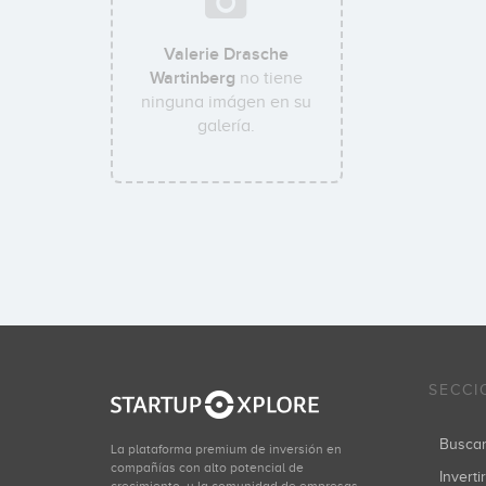
Valerie Drasche
Wartinberg
no tiene
ninguna imágen en su
galería.
SECCI
Busca
La plataforma premium de inversión en
compañías con alto potencial de
Inverti