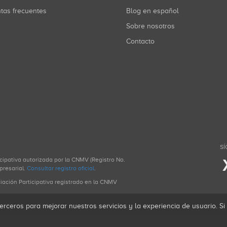
ntas frecuentes
Blog en español
Sobre nosotros
Contacto
SÍ
icipativa autorizada por la CNMV (Registro No.
presarial.
Consultar registro oficial
.
ciación Participativa registrado en la CNMV
erceros para mejorar nuestros servicios y la experiencia de usuario. S