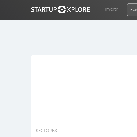
Invertir
BUS
BUSCO FINANCIACIÓN
REGISTRO
ACCESO
Inicio
Invertir
SECTORES