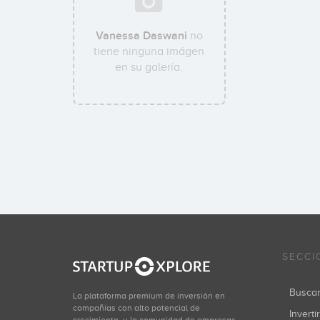
Vanessa Daswani
no
tiene ninguna imágen
en su galería.
SECCI
Busca
La plataforma premium de inversión en
compañías con alto potencial de
Inverti