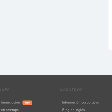
ONES
NOSOTROS
r financiación
Información corporativa
NEW
r en startups
Blog en inglés