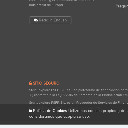
crecimiento, y la comunidad de empresas
más activa de Europa.
Pregu
Read in English
SITIO SEGURO
Startupxplore PSFP, S.L. es una plataforma de financiación part
18) conforme a la Ley 5/2015 de Fomento de la Financiación Em
Startupxplore PSFP, S.L. es un Proveedor de Servicios de Finan
para actividades de financiación participativa.
Política de Cookies
Utilizamos cookies propias y de t
consideramos que acepta su uso.