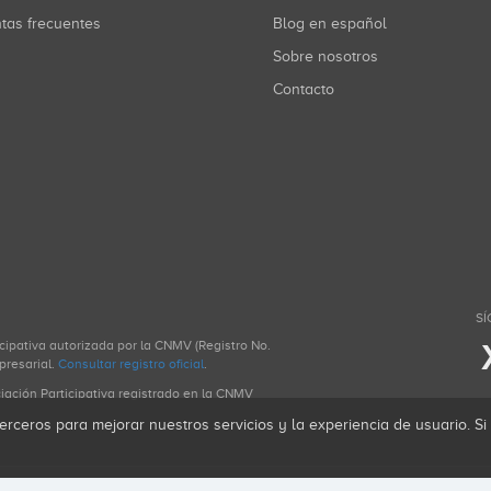
ntas frecuentes
Blog en español
Sobre nosotros
Contacto
SÍ
icipativa autorizada por la CNMV (Registro No.
presarial.
Consultar registro oficial
.
ciación Participativa registrado en la CNMV
erceros para mejorar nuestros servicios y la experiencia de usuario. S