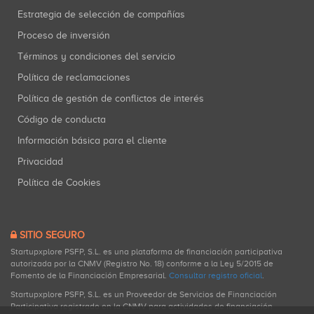
Estrategia de selección de compañías
Proceso de inversión
Términos y condiciones del servicio
Política de reclamaciones
Política de gestión de conflictos de interés
Código de conducta
Información básica para el cliente
Privacidad
Política de Cookies
SITIO SEGURO
Startupxplore PSFP, S.L. es una plataforma de financiación participativa
autorizada por la CNMV (Registro No. 18) conforme a la Ley 5/2015 de
Fomento de la Financiación Empresarial.
Consultar registro oficial
.
Startupxplore PSFP, S.L. es un Proveedor de Servicios de Financiación
Participativa registrado en la CNMV para actividades de financiación