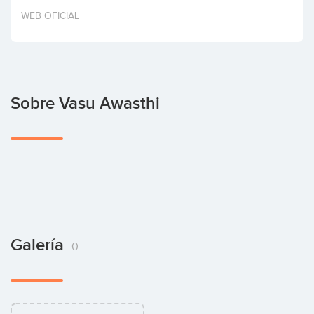
Invertir
WEB OFICIAL
Sobre Vasu Awasthi
Galería
0