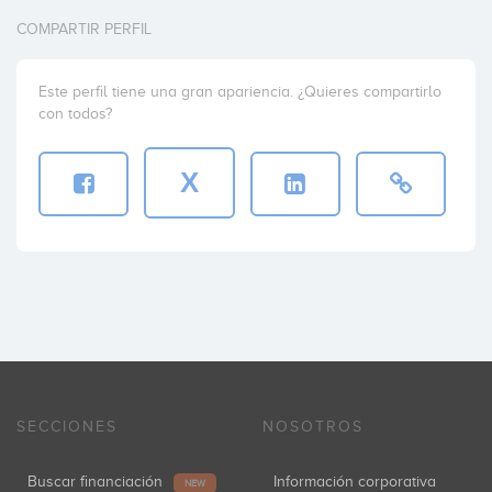
COMPARTIR PERFIL
Este perfil tiene una gran apariencia. ¿Quieres compartirlo
con todos?
X
SECCIONES
NOSOTROS
Buscar financiación
Información corporativa
NEW