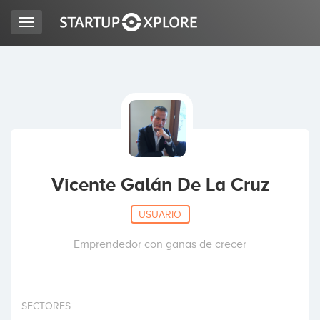
Toggle
navigation
BUSCO FINANCIACIÓN
REGISTRO
ACCESO
Vicente Galán De La Cruz
USUARIO
Emprendedor con ganas de crecer
Inicio
SECTORES