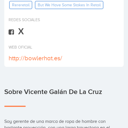
Rereretail
But We Have Some Stakes In Retail
Invertir
REDES SOCIALES
X
WEB OFICIAL
http://bowlerhat.es/
Sobre Vicente Galán De La Cruz
Soy gerente de una marca de ropa de hombre con 
bastante proyección, con una larga trayectoria en el 