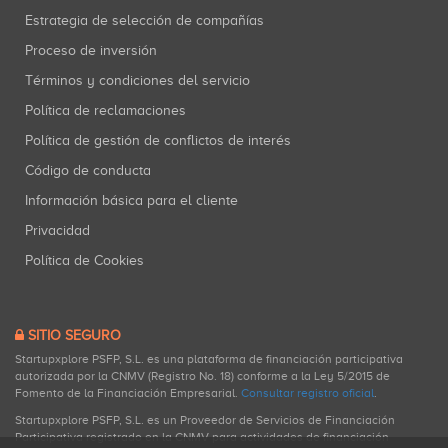
Estrategia de selección de compañías
Proceso de inversión
Términos y condiciones del servicio
Política de reclamaciones
Política de gestión de conflictos de interés
Código de conducta
Información básica para el cliente
Privacidad
Política de Cookies
SITIO SEGURO
Startupxplore PSFP, S.L. es una plataforma de financiación participativa
autorizada por la CNMV (Registro No. 18) conforme a la Ley 5/2015 de
Fomento de la Financiación Empresarial.
Consultar registro oficial
.
Startupxplore PSFP, S.L. es un Proveedor de Servicios de Financiación
Participativa registrado en la CNMV para actividades de financiación