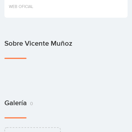
Invertir
WEB OFICIAL
Sobre Vicente Muñoz
Galería
0