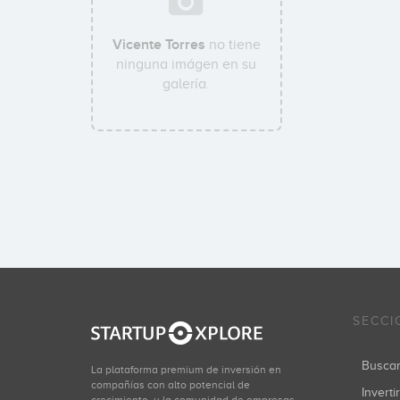
Vicente Torres
no tiene
ninguna imágen en su
galería.
SECCI
Busca
La plataforma premium de inversión en
compañías con alto potencial de
Inverti