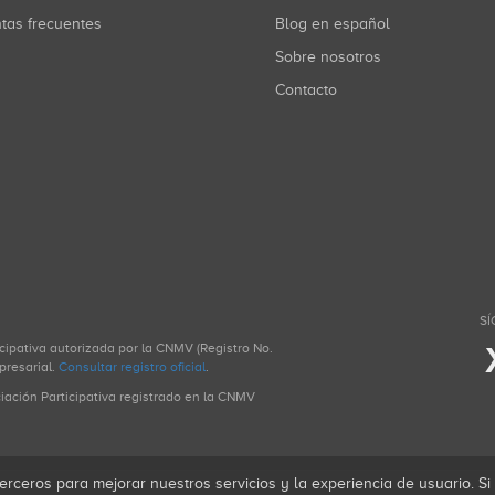
ntas frecuentes
Blog en español
Sobre nosotros
Contacto
SÍ
icipativa autorizada por la CNMV (Registro No.
presarial.
Consultar registro oficial
.
ciación Participativa registrado en la CNMV
erceros para mejorar nuestros servicios y la experiencia de usuario. S