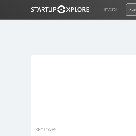
Invertir
BUS
BUSCO FINANCIACIÓN
REGISTRO
ACCESO
Inicio
Invertir
SECTORES