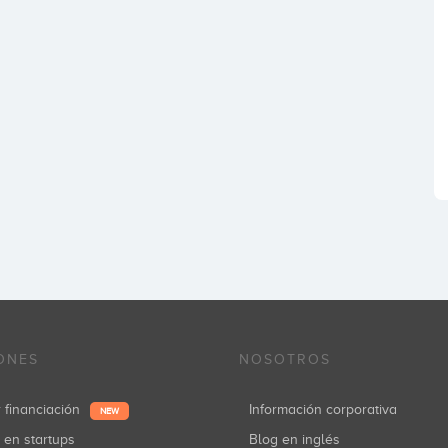
ONES
NOSOTROS
r financiación
Información corporativa
NEW
r en startups
Blog en inglés