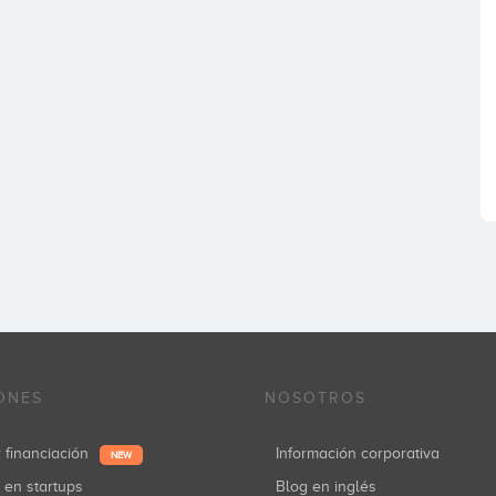
ONES
NOSOTROS
r financiación
Información corporativa
NEW
r en startups
Blog en inglés