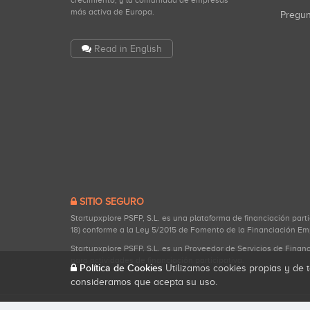
crecimiento, y la comunidad de empresas
más activa de Europa.
Pregu
Read in English
SITIO SEGURO
Startupxplore PSFP, S.L. es una plataforma de financiación part
18) conforme a la Ley 5/2015 de Fomento de la Financiación Em
Startupxplore PSFP, S.L. es un Proveedor de Servicios de Finan
para actividades de financiación participativa.
Política de Cookies
Utilizamos cookies propias y de t
consideramos que acepta su uso.