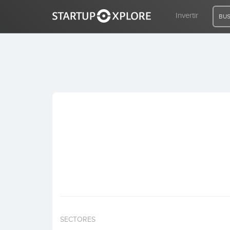
Invertir
BUS
BUSCO FINANCIACIÓN
REGISTRO
ACCESO
Inicio
Invertir
SECTORES