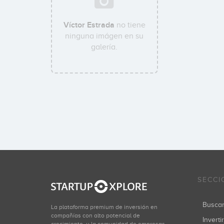
Víctor Estrada
no tiene
ninguna imágen en su
galería.
SECCI
Busca
La plataforma premium de inversión en
compañías con alto potencial de
Inverti