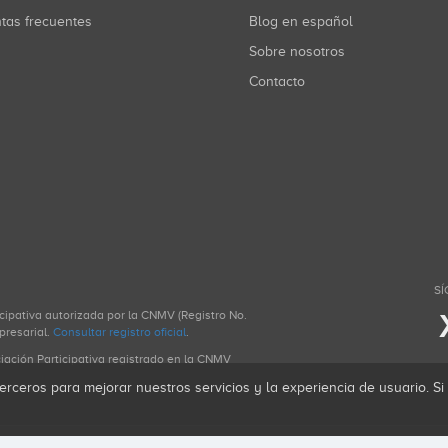
ntas frecuentes
Blog en español
Sobre nosotros
Contacto
SÍ
icipativa autorizada por la CNMV (Registro No.
presarial.
Consultar registro oficial
.
ciación Participativa registrado en la CNMV
erceros para mejorar nuestros servicios y la experiencia de usuario. S