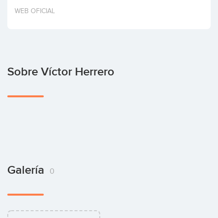
Invertir
WEB OFICIAL
Sobre Víctor Herrero
Galería
0