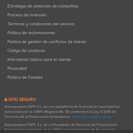
Estrategia de selección de compañías
Proceso de inversión
Términos y condiciones del servicio
Política de reclamaciones
Política de gestión de conflictos de interés
Código de conducta
Información básica para el cliente
Privacidad
Política de Cookies
SITIO SEGURO
Startupxplore PSFP, S.L. es una plataforma de financiación participativa
autorizada por la CNMV (Registro No. 18) conforme a la Ley 5/2015 de
Fomento de la Financiación Empresarial.
Consultar registro oficial
.
Startupxplore PSFP, S.L. es un Proveedor de Servicios de Financiación
Participativa registrado en la CNMV para actividades de financiación