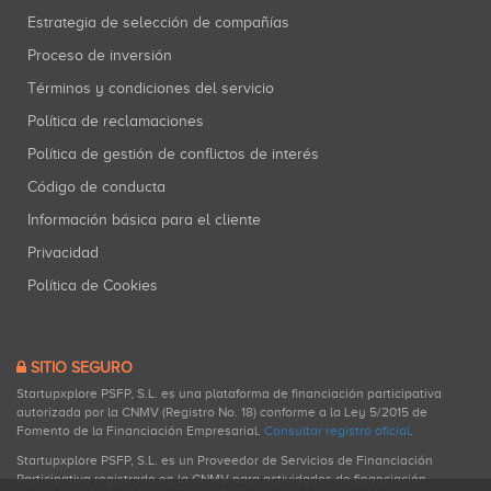
Estrategia de selección de compañías
Proceso de inversión
Términos y condiciones del servicio
Política de reclamaciones
Política de gestión de conflictos de interés
Código de conducta
Información básica para el cliente
Privacidad
Política de Cookies
SITIO SEGURO
Startupxplore PSFP, S.L. es una plataforma de financiación participativa
autorizada por la CNMV (Registro No. 18) conforme a la Ley 5/2015 de
Fomento de la Financiación Empresarial.
Consultar registro oficial
.
Startupxplore PSFP, S.L. es un Proveedor de Servicios de Financiación
Participativa registrado en la CNMV para actividades de financiación