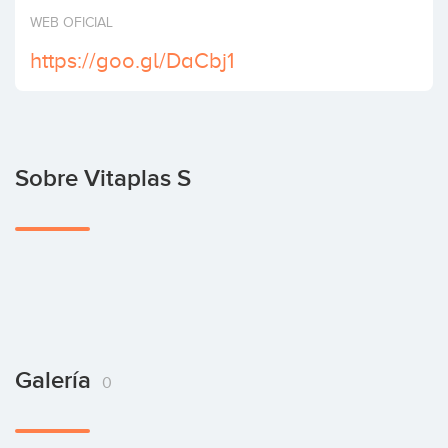
Invertir
WEB OFICIAL
https://goo.gl/DaCbj1
Sobre Vitaplas S
Galería
0