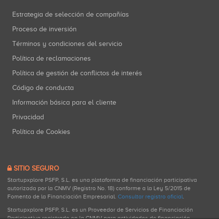
Estrategia de selección de compañías
Proceso de inversión
Términos y condiciones del servicio
Política de reclamaciones
Política de gestión de conflictos de interés
Código de conducta
Información básica para el cliente
Privacidad
Política de Cookies
SITIO SEGURO
Startupxplore PSFP, S.L. es una plataforma de financiación participativa
autorizada por la CNMV (Registro No. 18) conforme a la Ley 5/2015 de
Fomento de la Financiación Empresarial.
Consultar registro oficial
.
Startupxplore PSFP, S.L. es un Proveedor de Servicios de Financiación
Participativa registrado en la CNMV para actividades de financiación