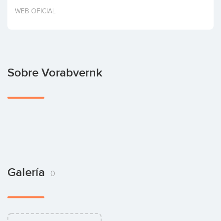
Invertir
WEB OFICIAL
Sobre Vorabvernk
Galería
0