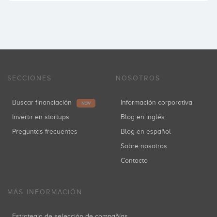
SECCIONES
NOSOTROS
Buscar financiación
Información corporativa
NEW
Invertir en startups
Blog en inglés
Preguntas frecuentes
Blog en español
Sobre nosotros
Contacto
MÁS INFORMACIÓN
Estrategia de selección de compañías