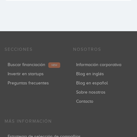
SECCIONES
NOSOTROS
Buscar financiación
Información corporativa
NEW
Invertir en startups
Blog en inglés
Preguntas frecuentes
Blog en español
Sobre nosotros
Contacto
MÁS INFORMACIÓN
Estrategia de selección de compañías