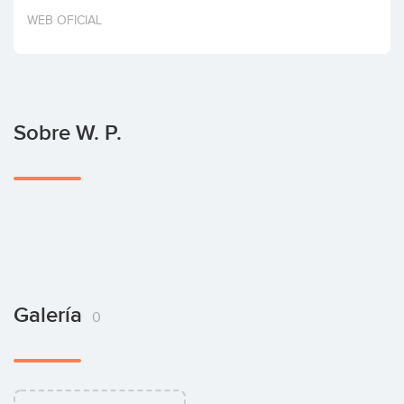
Invertir
WEB OFICIAL
Sobre W. P.
Galería
0