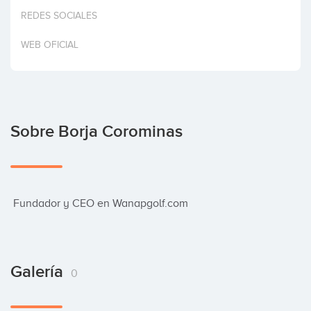
Invertir
REDES SOCIALES
WEB OFICIAL
Sobre Borja Corominas
 Fundador y CEO en Wanapgolf.com
Galería
0